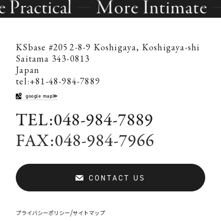
KSbase #205
2-8-9 Koshigaya, Koshigaya-shi
Saitama 343-0813
Japan
tel:+81-48-984-7889
google map≫
TEL:048-984-7889
FAX:048-984-7966
CONTACT US
/
プライバシーポリシー
サイトマップ