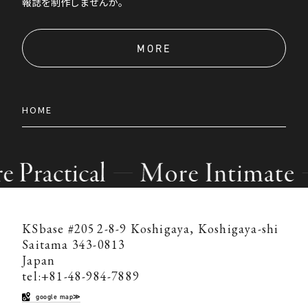
報誌を制作しませんか。
MORE
HOME
KSbase #205
2-8-9 Koshigaya, Koshigaya-shi
Saitama 343-0813
Japan
tel:+81-48-984-7889
google map≫