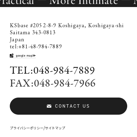
KSbase #205
2-8-9 Koshigaya, Koshigaya-shi
Saitama 343-0813
Japan
tel:+81-48-984-7889
google map≫
TEL:048-984-7889
FAX:048-984-7966
CONTACT US
/
プライバシーポリシー
サイトマップ